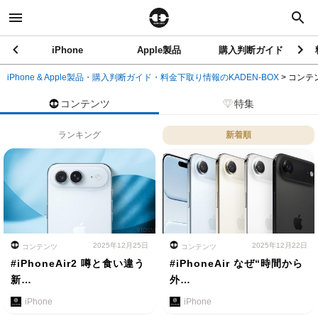
iPhone
Apple製品
購入判断ガイド
iPhone & Apple製品・購入判断ガイド・料金下取り情報のKADEN-BOX
>
コンテ
コンテンツ
特集
ランキング
新着順
2025年12月25日
2025年12月22日
コンテンツ
コンテンツ
#iPhoneAir2 噂と食い違う
#iPhoneAir なぜ“時間から
新…
外…
iPhone
iPhone