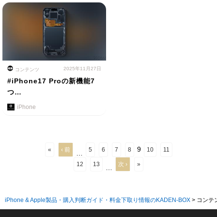
2025年11月27日
コンテンツ
#iPhone17 Proの新機能7
つ…
iPhone
9
«
‹ 前
5
6
7
8
10
11
…
12
13
次 ›
»
…
iPhone & Apple製品・購入判断ガイド・料金下取り情報のKADEN-BOX
>
コンテ