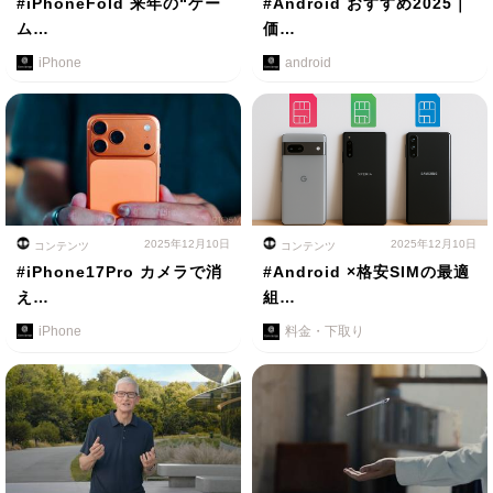
#iPhoneFold 来年の“ゲー
#Android おすすめ2025｜
ム…
価…
iPhone
android
2025年12月10日
2025年12月10日
コンテンツ
コンテンツ
#iPhone17Pro カメラで消
#Android ×格安SIMの最適
え…
組…
iPhone
料金・下取り