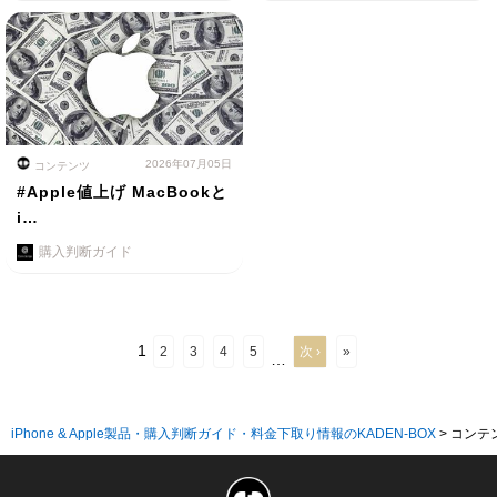
2026年07月05日
コンテンツ
#Apple値上げ MacBookと
i…
購入判断ガイド
1
2
3
4
5
次 ›
»
…
iPhone & Apple製品・購入判断ガイド・料金下取り情報のKADEN-BOX
>
コンテ