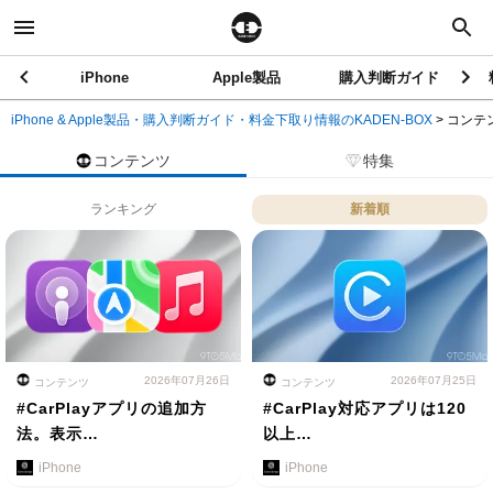
iPhone
Apple製品
購入判断ガイド
iPhone & Apple製品・購入判断ガイド・料金下取り情報のKADEN-BOX
>
コンテ
コンテンツ
特集
ランキング
新着順
2026年07月26日
2026年07月25日
コンテンツ
コンテンツ
#CarPlayアプリの追加方
#CarPlay対応アプリは120
法。表示…
以上…
iPhone
iPhone