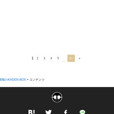
1
2
3
4
5
次 ›
»
…
情報のKADEN-BOX
>
コンテンツ