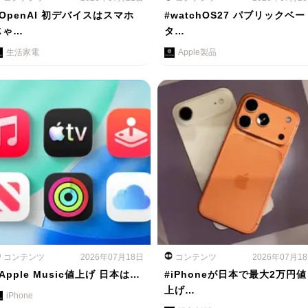
#OpenAI 初デバイスはスマホ
#watchOS27 パブリックベー
じゃ…
タ…
生活家電
Apple製品
コンテンツ
2026年07月18日
コンテンツ
2026年07月1
Apple Music値上げ 日本は…
#iPhoneが日本で最大2万円値
上げ…
iPhone