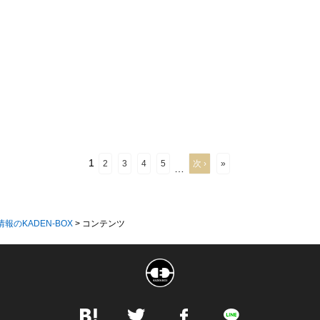
1
2
3
4
5
次 ›
»
…
情報のKADEN-BOX
>
コンテンツ