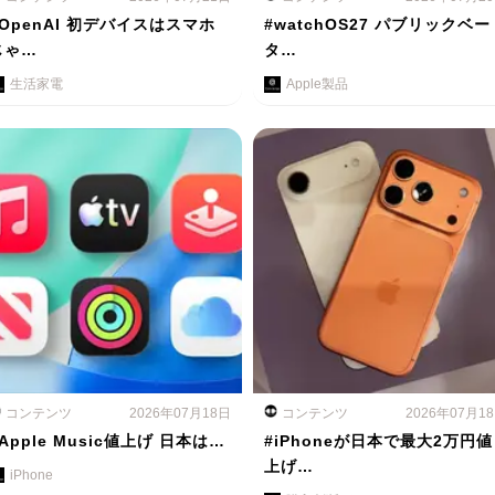
#OpenAI 初デバイスはスマホ
#watchOS27 パブリックベー
じゃ…
タ…
生活家電
Apple製品
コンテンツ
2026年07月18日
コンテンツ
2026年07月1
Apple Music値上げ 日本は…
#iPhoneが日本で最大2万円値
上げ…
iPhone