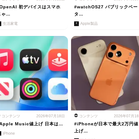
#OpenAI 初デバイスはスマホ
#watchOS27 パブリックベー
じゃ…
タ…
生活家電
Apple製品
コンテンツ
2026年07月18日
コンテンツ
2026年07月1
Apple Music値上げ 日本は…
#iPhoneが日本で最大2万円値
上げ…
iPhone