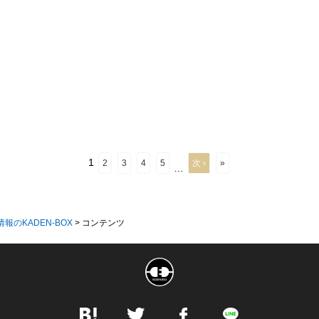
1
2
3
4
5
次 ›
»
…
情報のKADEN-BOX
>
コンテンツ