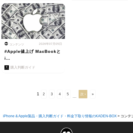
2026年07月05日
コンテンツ
#Apple値上げ MacBookと
i…
購入判断ガイド
1
2
3
4
5
次 ›
»
…
iPhone & Apple製品・購入判断ガイド・料金下取り情報のKADEN-BOX
>
コンテ