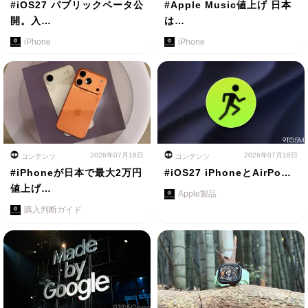
#iOS27 パブリックベータ公
#Apple Music値上げ 日本
開。入…
は…
iPhone
iPhone
2026年07月18日
2026年07月18日
コンテンツ
コンテンツ
#iPhoneが日本で最大2万円
#iOS27 iPhoneとAirPo…
値上げ…
Apple製品
購入判断ガイド