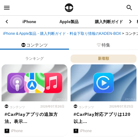
iPhone
Apple製品
購入判断ガイド
iPhone & Apple製品・購入判断ガイド・料金下取り情報のKADEN-BOX
>
コンテ
コンテンツ
特集
ランキング
新着順
2026年07月26日
2026年07月25日
コンテンツ
コンテンツ
#CarPlayアプリの追加方
#CarPlay対応アプリは120
法。表示…
以上…
iPhone
iPhone