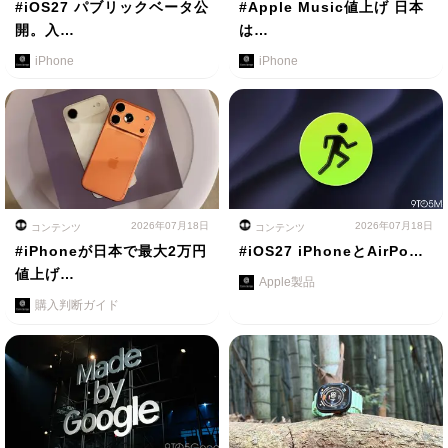
#iOS27 パブリックベータ公
#Apple Music値上げ 日本
開。入…
は…
iPhone
iPhone
2026年07月18日
2026年07月18日
コンテンツ
コンテンツ
#iPhoneが日本で最大2万円
#iOS27 iPhoneとAirPo…
値上げ…
Apple製品
購入判断ガイド