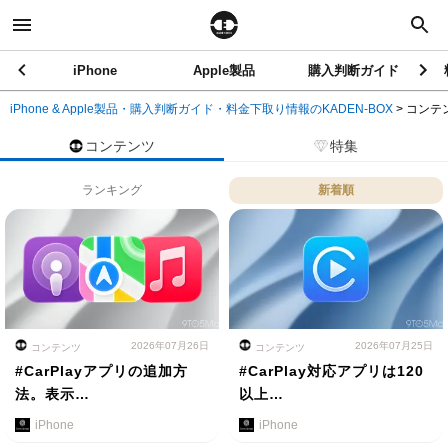
iPhone
Apple製品
購入判断ガイド
iPhone & Apple製品・購入判断ガイド・料金下取り情報のKADEN-BOX
>
コンテ
コンテンツ
特集
ランキング
新着順
2026年07月26日
2026年07月25日
コンテンツ
コンテンツ
#CarPlayアプリの追加方
#CarPlay対応アプリは120
法。表示…
以上…
iPhone
iPhone