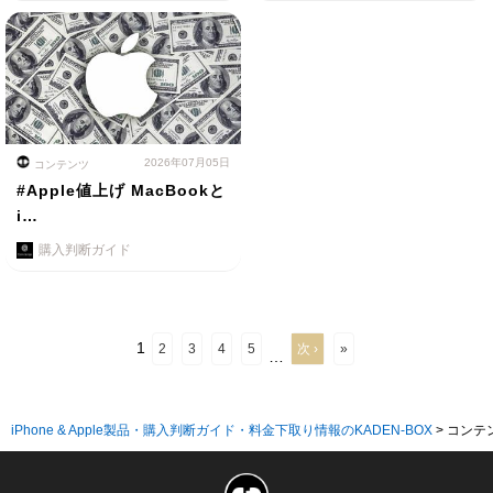
2026年07月05日
コンテンツ
#Apple値上げ MacBookと
i…
購入判断ガイド
1
2
3
4
5
次 ›
»
…
iPhone & Apple製品・購入判断ガイド・料金下取り情報のKADEN-BOX
>
コンテ