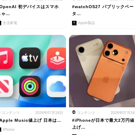
#OpenAI 初デバイスはスマホ
#watchOS27 パブリックベー
じゃ…
タ…
生活家電
Apple製品
コンテンツ
2026年07月18日
コンテンツ
2026年07月1
Apple Music値上げ 日本は…
#iPhoneが日本で最大2万円値
上げ…
iPhone