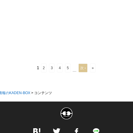
1
2
3
4
5
次 ›
»
…
情報のKADEN-BOX
>
コンテンツ