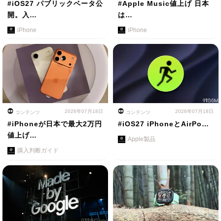
#iOS27 パブリックベータ公
#Apple Music値上げ 日本
開。入…
は…
iPhone
iPhone
2026年07月18日
2026年07月18日
コンテンツ
コンテンツ
#iPhoneが日本で最大2万円
#iOS27 iPhoneとAirPo…
値上げ…
Apple製品
購入判断ガイド