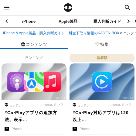
iPhone
Apple製品
購入判断ガイド
iPhone & Apple製品・購入判断ガイド・料金下取り情報のKADEN-BOX
>
コンテ
コンテンツ
特集
ランキング
新着順
2026年07月26日
2026年07月25日
コンテンツ
コンテンツ
#CarPlayアプリの追加方
#CarPlay対応アプリは120
法。表示…
以上…
iPhone
iPhone