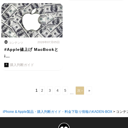
2026年07月05日
コンテンツ
#Apple値上げ MacBookと
i…
購入判断ガイド
1
2
3
4
5
次 ›
»
…
iPhone & Apple製品・購入判断ガイド・料金下取り情報のKADEN-BOX
>
コンテ