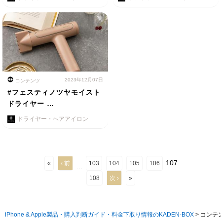
2023年12月07日
コンテンツ
#フェスティノツヤモイスト
ドライヤー …
ドライヤー・ヘアアイロン
107
«
‹ 前
103
104
105
106
…
108
次 ›
»
iPhone & Apple製品・購入判断ガイド・料金下取り情報のKADEN-BOX
>
コンテ