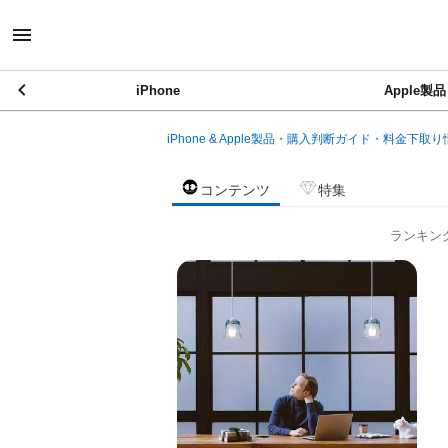
iPhone
Apple製品
iPhone & Apple製品・購入判断ガイド・料金下取り
コンテンツ
特集
ランキン