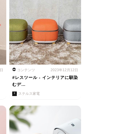
3日
コンテンツ
2023年12月12日
#レスツール - インテリアに馴染
むデ…
ステルス家電