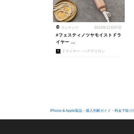
コンテンツ
2023年12月07日
#フェスティノツヤモイストドラ
イヤー …
ドライヤー・ヘアアイロン
iPhone & Apple製品・購入判断ガイド・料金下取り