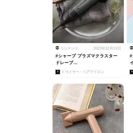
コンテンツ
2023年12月11日
#シャープ プラズマクラスター
ドレープ…
ドライヤー・ヘアアイロン