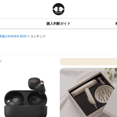
購入判断ガイド
情報のKADEN-BOX
>
コンテンツ
グ