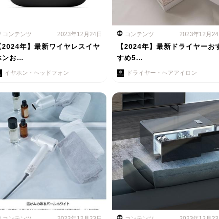
コンテンツ
2023年12月24日
コンテンツ
2023年12月2
【2024年】最新ワイヤレスイヤ
【2024年】最新ドライヤーお
ホンお…
すめ5…
イヤホン・ヘッドフォン
ドライヤー・ヘアアイロン
コンテンツ
2023年12月23日
コンテンツ
2023年12月2