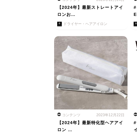
【2024年】最新ストレートアイ
ロンお…
E
ドライヤー・ヘアアイロン
コンテンツ
2023年12月22日
【2024年】最新特化型ヘアアイ
ロン …