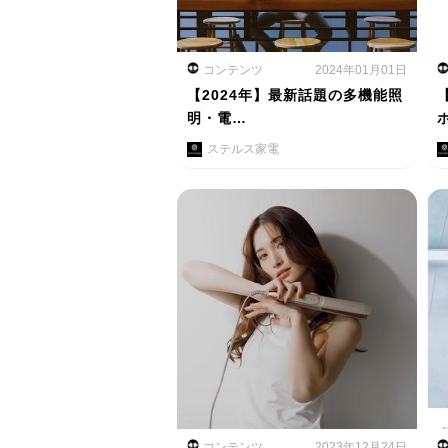
コンテンツ
2024年01月01日
【2024年】最新話題の多機能照
明・電…
ステルス家電
コンテンツ
2023年12月24日