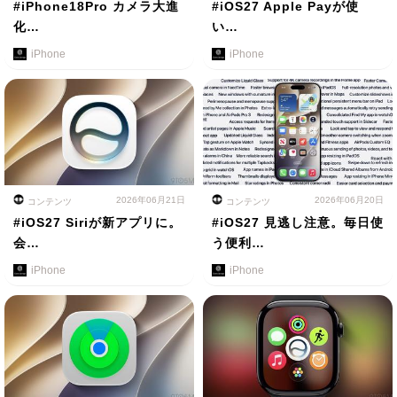
#iPhone18Pro カメラ大進
#iOS27 Apple Payが使
化…
い…
iPhone
iPhone
2026年06月21日
2026年06月20日
コンテンツ
コンテンツ
#iOS27 Siriが新アプリに。
#iOS27 見逃し注意。毎日使
会…
う便利…
iPhone
iPhone