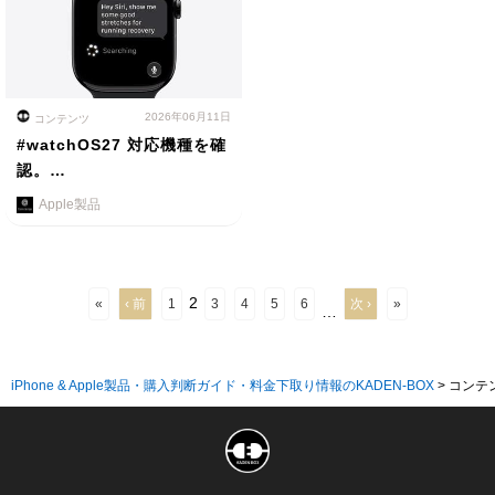
2026年06月11日
コンテンツ
#watchOS27 対応機種を確
認。…
Apple製品
2
«
‹ 前
1
3
4
5
6
次 ›
»
…
iPhone & Apple製品・購入判断ガイド・料金下取り情報のKADEN-BOX
>
コンテ