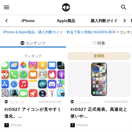
iPhone
Apple製品
購入判断ガイド
iPhone & Apple製品・購入判断ガイド・料金下取り情報のKADEN-BOX
>
コンテ
コンテンツ
特集
ランキング
新着順
2026年06月10日
2026年06月09日
コンテンツ
コンテンツ
#iOS27 アイコンが見やすく
#iOS27 正式発表。高速化と
進化。…
使いや…
iPhone
iPhone