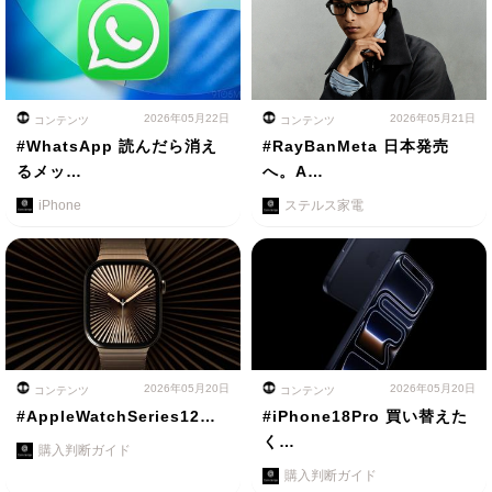
2026年05月22日
2026年05月21日
コンテンツ
コンテンツ
#WhatsApp 読んだら消え
#RayBanMeta 日本発売
るメッ…
へ。A…
iPhone
ステルス家電
2026年05月20日
2026年05月20日
コンテンツ
コンテンツ
#AppleWatchSeries12…
#iPhone18Pro 買い替えた
く…
購入判断ガイド
購入判断ガイド