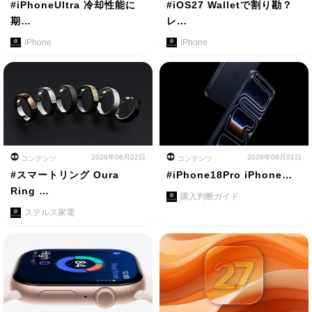
#iPhoneUltra 冷却性能に
#iOS27 Walletで割り勘？
期…
レ…
iPhone
iPhone
2026年06月02日
2026年06月01日
コンテンツ
コンテンツ
#スマートリング Oura
#iPhone18Pro iPhone…
Ring …
購入判断ガイド
ステルス家電