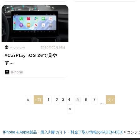
2026年05月18日
コンテンツ
#CarPlay iOS 26で見や
す…
iPhone
3
«
‹ 前
1
2
4
5
6
7
次 ›
…
»
iPhone & Apple製品・購入判断ガイド・料金下取り情報のKADEN-BOX
>
コンテ