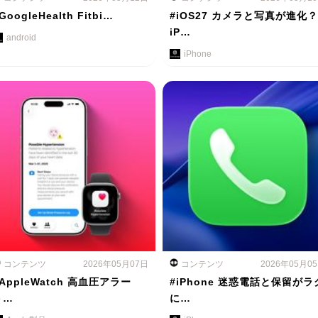
GoogleHealth Fitbi…
#iOS27 カメラと写真が進化？
iP…
android
iPhone
コンテンツ
2026年05月07日
コンテンツ
2026年05月0
AppleWatch 高血圧アラー
#iPhone 迷惑電話と保留がラ
ト…
に…