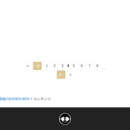
4
«
‹ 前
1
2
3
5
6
7
8
…
次 ›
»
情報のKADEN-BOX
>
コンテンツ