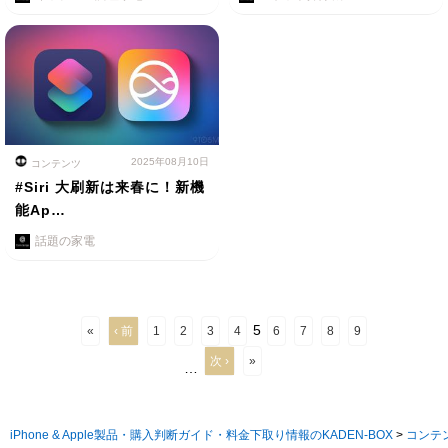
2025年08月10日
コンテンツ
#Siri 大刷新は来春に！新機
能Ap…
話題の家電
5
«
‹ 前
1
2
3
4
6
7
8
9
次 ›
»
…
iPhone & Apple製品・購入判断ガイド・料金下取り情報のKADEN-BOX
>
コンテ