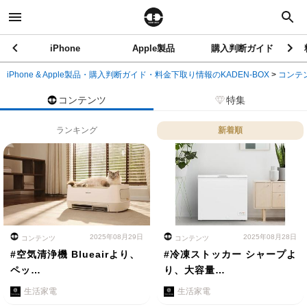
iPhone
Apple製品
購入判断ガイド
iPhone & Apple製品・購入判断ガイド・料金下取り情報のKADEN-BOX
>
コンテ
コンテンツ
特集
ランキング
新着順
2025年08月29日
2025年08月28日
コンテンツ
コンテンツ
#空気清浄機 Blueairより、
#冷凍ストッカー シャープよ
ペッ…
り、大容量…
生活家電
生活家電