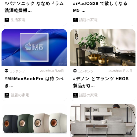
#パナソニック ななめドラム
#iPadOS26 で欲しくなる
洗濯乾燥機…
M5 …
生活家電
話題の家電
2025年08月20日
2025年08月20日
コンテンツ
コンテンツ
#M5MacBookPro は待つべ
#デノン とマランツ HEOS
き…
製品がQ…
話題の家電
話題の家電