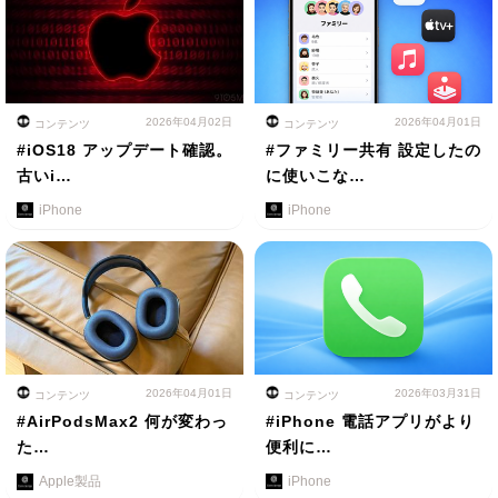
2026年04月02日
2026年04月01日
コンテンツ
コンテンツ
#iOS18 アップデート確認。
#ファミリー共有 設定したの
古いi…
に使いこな…
iPhone
iPhone
2026年04月01日
2026年03月31日
コンテンツ
コンテンツ
#AirPodsMax2 何が変わっ
#iPhone 電話アプリがより
た…
便利に…
Apple製品
iPhone