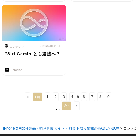
2026年03月31日
コンテンツ
#Siri Geminiとも連携へ？
i…
iPhone
5
«
‹ 前
1
2
3
4
6
7
8
9
次 ›
»
…
iPhone & Apple製品・購入判断ガイド・料金下取り情報のKADEN-BOX
>
コンテ