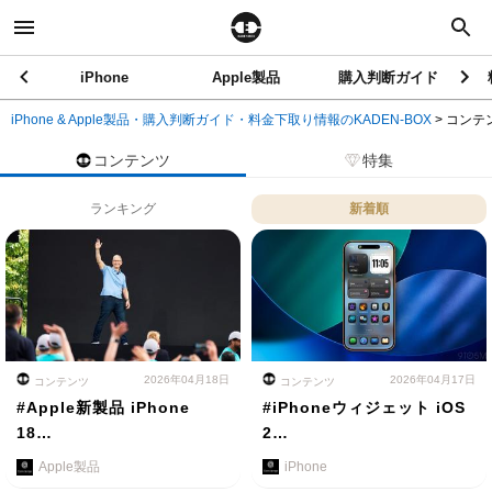
iPhone
Apple製品
購入判断ガイド
iPhone & Apple製品・購入判断ガイド・料金下取り情報のKADEN-BOX
>
コンテ
コンテンツ
特集
ランキング
新着順
2026年04月18日
2026年04月17日
コンテンツ
コンテンツ
#Apple新製品 iPhone
#iPhoneウィジェット iOS
18…
2…
Apple製品
iPhone