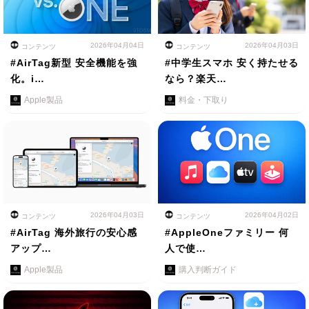
2026年04月04日
2026年04月03日
コンテンツ
コンテンツ
#AirTag新型 安全機能を強
#中学生スマホ 安く持たせる
化。i…
なら？楽天…
Apple製品
料金・下取り
2026年04月03日
2026年04月02日
コンテンツ
コンテンツ
#AirTag 海外旅行の安心感
#AppleOneファミリー 何
アップ…
人で使…
Apple製品
購入判断ガイド