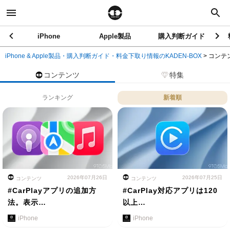
iPhone
Apple製品
購入判断ガイド
iPhone & Apple製品・購入判断ガイド・料金下取り情報のKADEN-BOX
>
コンテ
コンテンツ
特集
ランキング
新着順
2026年07月26日
2026年07月25日
コンテンツ
コンテンツ
#CarPlayアプリの追加方
#CarPlay対応アプリは120
法。表示…
以上…
iPhone
iPhone