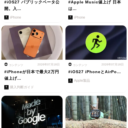
#iOS27 パブリックベータ公
#Apple Music値上げ 日本
開。入…
は…
iPhone
iPhone
2026年07月18日
2026年07月18日
コンテンツ
コンテンツ
#iPhoneが日本で最大2万円
#iOS27 iPhoneとAirPo…
値上げ…
Apple製品
購入判断ガイド