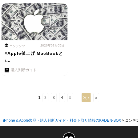
2026年07月05日
コンテンツ
#Apple値上げ MacBookと
i…
購入判断ガイド
1
2
3
4
5
次 ›
»
…
iPhone & Apple製品・購入判断ガイド・料金下取り情報のKADEN-BOX
>
コンテ