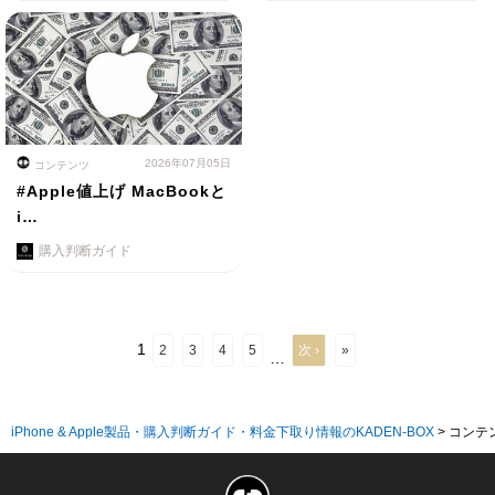
2026年07月05日
コンテンツ
#Apple値上げ MacBookと
i…
購入判断ガイド
1
2
3
4
5
次 ›
»
…
iPhone & Apple製品・購入判断ガイド・料金下取り情報のKADEN-BOX
>
コンテ