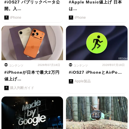
#iOS27 パブリックベータ公
#Apple Music値上げ 日本
開。入…
は…
iPhone
iPhone
2026年07月18日
2026年07月18日
コンテンツ
コンテンツ
#iPhoneが日本で最大2万円
#iOS27 iPhoneとAirPo…
値上げ…
Apple製品
購入判断ガイド