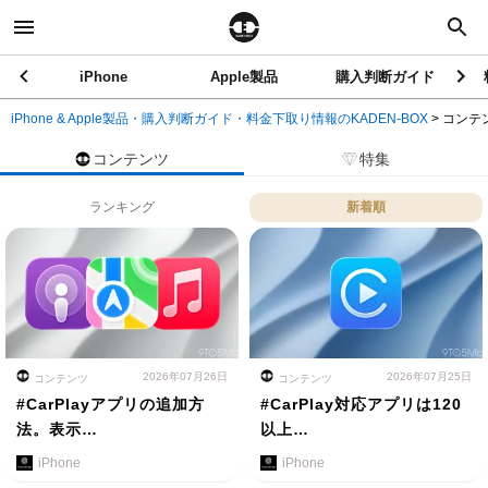
iPhone
Apple製品
購入判断ガイド
iPhone & Apple製品・購入判断ガイド・料金下取り情報のKADEN-BOX
>
コンテ
コンテンツ
特集
ランキング
新着順
2026年07月26日
2026年07月25日
コンテンツ
コンテンツ
#CarPlayアプリの追加方
#CarPlay対応アプリは120
法。表示…
以上…
iPhone
iPhone