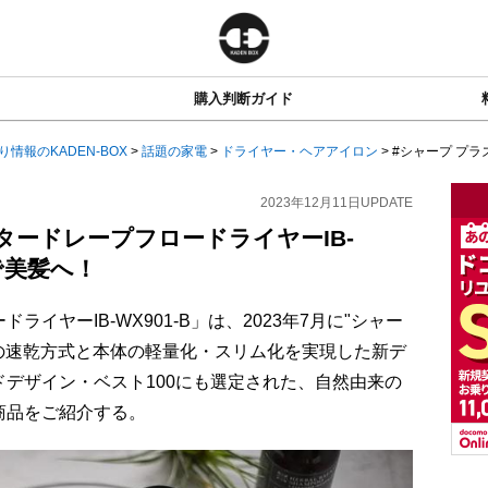
購入判断ガイド
り情報のKADEN-BOX
>
話題の家電
>
ドライヤー・ヘアアイロン
>
#シャープ プラ
2023年12月11日
UPDATE
タードレープフロードライヤーIB-
ンで美髪へ！
イヤーIB-WX901-B」は、2023年7月に"シャー
自の速乾方式と本体の軽量化・スリム化を実現した新デ
デザイン・ベスト100にも選定された、自然由来の
商品をご紹介する。