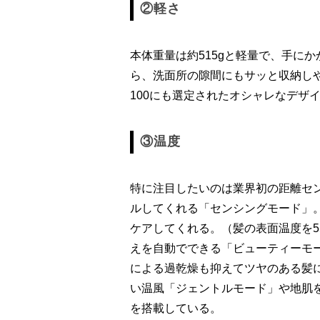
②軽さ
本体重量は約515gと軽量で、手に
ら、洗面所の隙間にもサッと収納しや
100にも選定されたオシャレなデザ
③温度
特に注目したいのは業界初の距離セン
ルしてくれる「センシングモード」
ケアしてくれる。（髪の表面温度を5
えを自動でできる「ビューティーモ
による過乾燥も抑えてツヤのある髪
い温風「ジェントルモード」や地肌
を搭載している。