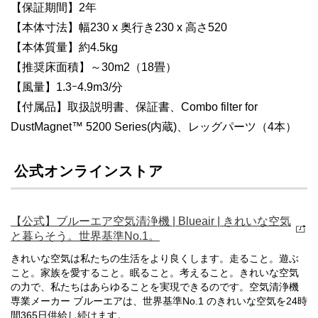
【保証期間】2年
【本体寸法】幅230 x 奥行き230 x 高さ520
【本体質量】約4.5kg
【推奨床面積】～30m2（18畳）
【風量】1.3ｰ4.9m3/分
【付属品】取扱説明書、保証書、Combo filter for
DustMagnet™ 5200 Series(内蔵)、レッグパーツ（4本）
公式オンラインストア
【公式】ブルーエア空気清浄機 | Blueair | きれいな空気
と暮らそう。世界基準No.1。
きれいな空気は私たちの生活をより良くします。走ること。遊ぶ
こと。家族を愛すること。眠ること。考えること。きれいな空気
の力で、私たちはあらゆることを実現できるのです。空気清浄機
専業メーカー ブルーエアは、世界基準No.1 のきれいな空気を24時
間365日供給し続けます。