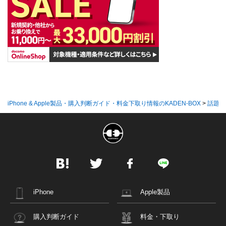
iPhone & Apple製品・購入判断ガイド・料金下取り情報のKADEN-BOX
>
話題の
iPhone
Apple製品
購入判断ガイド
料金・下取り