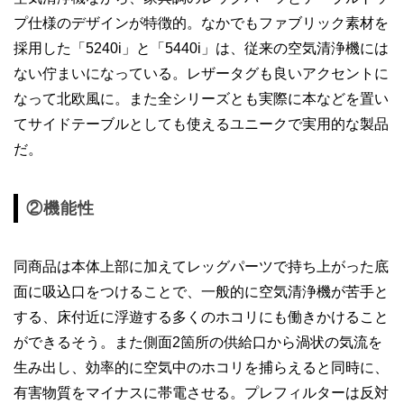
プ仕様のデザインが特徴的。なかでもファブリック素材を
採用した「5240i」と「5440i」は、従来の空気清浄機には
ない佇まいになっている。レザータグも良いアクセントに
なって北欧風に。また全シリーズとも実際に本などを置い
てサイドテーブルとしても使えるユニークで実用的な製品
だ。
②機能性
同商品は本体上部に加えてレッグパーツで持ち上がった底
面に吸込口をつけることで、一般的に空気清浄機が苦手と
する、床付近に浮遊する多くのホコリにも働きかけること
ができるそう。また側面2箇所の供給口から渦状の気流を
生み出し、効率的に空気中のホコリを捕らえると同時に、
有害物質をマイナスに帯電させる。プレフィルターは反対