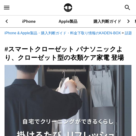
iPhone
Apple製品
購入判断ガイド
iPhone & Apple製品・購入判断ガイド・料金下取り情報のKADEN-BOX
>
話題の
#スマートクローゼット パナソニックよ
り、クローゼット型の衣類ケア家電 登場