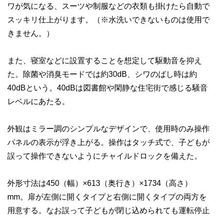
ワが気になる、スーツや制服などの衣類も掛けたら自動で
スッキリ仕上がります。（※水洗いできないものは使用で
きません。）
また、寝室などに設置することを想定して駆動音を抑え
た。除菌や消臭モードでは約30dB、シワのばし時は約
40dBという。40dBは図書館や閑静な住宅街で感じる騒音
レベルにあたる。
外観はミラー調のシンプルなデザインで、使用時のみ操作
パネルの表示が浮き上がる。操作はタッチ式で、子どもが
誤って操作できないようにチャイルドロックを備えた。
外形寸法は450（幅）×613（奥行き）×1734（高さ）
mm。扉が左側に開くタイプと右側に開くタイプの両方を
用意する。なお誤って子どもが閉じ込められても運転停止