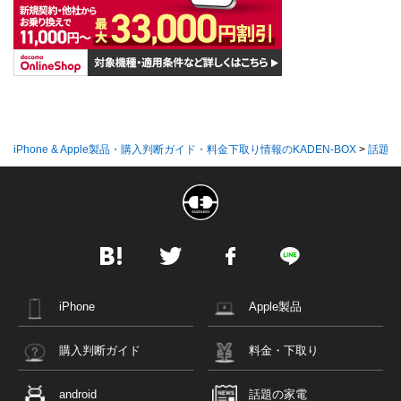
iPhone & Apple製品・購入判断ガイド・料金下取り情報のKADEN-BOX
>
話題の
iPhone
Apple製品
購入判断ガイド
料金・下取り
android
話題の家電