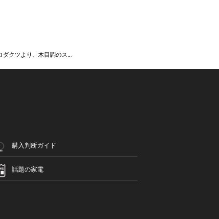
ロダクツより、木目調のス...
購入判断ガイド
話題の家電