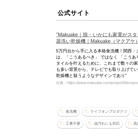
公式サイト
"Makuake｜脱・いかにも家電が
器洗い乾燥機｜Makuake（マクアケ）
5万円台から手に入る本格食洗機！関西・
は、「こうあるべき」 ではなく 「こう
タイルを叶えるために、これまで数々の家
も多い背景から、テレビでも取り上げてい
乾燥機と疑うようなデザインであり"
出典：https://www.makuake.com/project/lifeonpro
食洗機
ライフオンプロダクツ
工事不要
油汚れにも対応
高