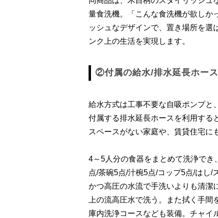
同商品は、木目柄のスタイリッシュ
量食洗機。「こんな食洗機が欲しか
ッシュなデザインで、置き場所を選
ンク上の生活を実現します。
②付属の給水/排水延長ホー
給水方式は工事不要な自吸ポンプと
付属する排水延長ホースを利用する
スペースがない家庭や、賃貸住宅に
4～5人分の食器をまとめて洗浄でき、
点/茶碗5点/汁椀5点/コップ5点/は
かつ高圧の水流で手洗いよりも清潔に
上の流高圧水で洗う。また拭く手間
庫内洗浄コースなども装備。チャイ