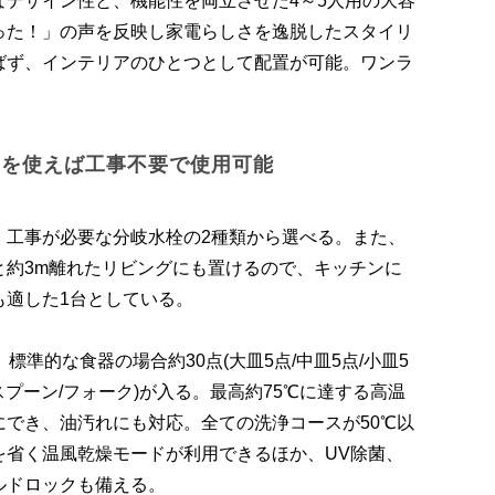
なデザイン性と、機能性を両立させた4～5人用の大容
った！」の声を反映し家電らしさを逸脱したスタイリ
ばず、インテリアのひとつとして配置が可能。ワンラ
スを使えば工事不要で使用可能
、工事が必要な分岐水栓の2種類から選べる。また、
と約3m離れたリビングにも置けるので、キッチンに
も適した1台としている。
標準的な食器の場合約30点(大皿5点/中皿5点/小皿5
し/スプーン/フォーク)が入る。最高約75℃に達する高温
でき、油汚れにも対応。全ての洗浄コースが50℃以
を省く温風乾燥モードが利用できるほか、UV除菌、
ルドロックも備える。