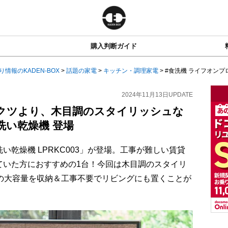
購入判断ガイド
り情報のKADEN-BOX
>
話題の家電
>
キッチン・調理家電
>
#食洗機 ライフオンプ
2024年11月13日
UPDATE
ダクツより、木目調のスタイリッシュな
洗い乾燥機 登場
乾燥機 LPRKC003」が登場。工事が難しい賃貸
ていた方におすすめの1台！今回は木目調のスタイリ
点の大容量を収納＆工事不要でリビングにも置くことが