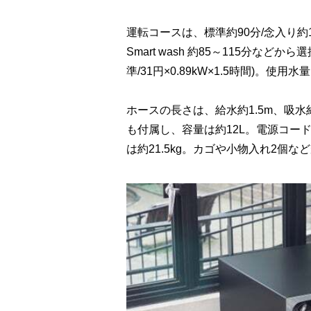
運転コースは、標準約90分/念入り約1
Smart wash 約85～115分など
準/31円×0.89kW×1.5時間)。使用水
ホースの長さは、給水約1.5m、吸水約
も付属し、容量は約12L。電源コード長
は約21.5kg。カゴや小物入れ2個な