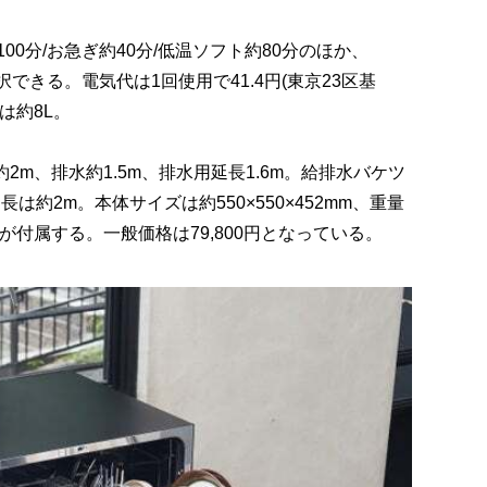
00分/お急ぎ約40分/低温ソフト約80分のほか、
から選択できる。電気代は1回使用で41.4円(東京23区基
量は約8L。
2m、排水約1.5m、排水用延長1.6m。給排水バケツ
は約2m。本体サイズは約550×550×452mm、重量
どが付属する。一般価格は79,800円となっている。