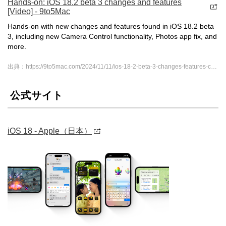
Hands-on: iOS 18.2 beta 3 changes and features
[Video] - 9to5Mac
Hands-on with new changes and features found in iOS 18.2 beta
3, including new Camera Control functionality, Photos app fix, and
more.
出典：https://9to5mac.com/2024/11/11/ios-18-2-beta-3-changes-features-camera-control-photos-fix-writing-tools-video/
公式サイト
iOS 18 - Apple（日本）