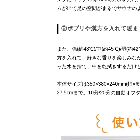
ムが出て足の空間がまるでサウナの
②ポプリや漢方を入れて暖ま
また、強(約48℃)/中(約45℃)/弱
方を入れて、好きな香りを楽しみな
った水を捨て、中を乾拭きするだけ
本体サイズは350×380×240mm(
27.5cmまで。10分/20分の自動オ