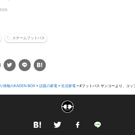
04505
スチームフットバス
り情報のKADEN-BOX
>
話題の家電
>
生活家電
>
#フットバス サンコーより、コップ