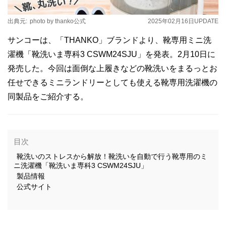
出典元:
photo by thanko公式
2025年02月16日
UPDATE
サンコーは、「THANKO」ブランドより、靴専用ミニ洗
濯機「靴洗いま専科3 CSWM24SJU」を発表。2月10日に
発売した。今回は面倒な上履きなどの靴洗いをまるっとお
任せできるミニランドリーとしても使える靴専用洗濯機の
同製品をご紹介する。
目次
靴洗いのストレスから解放！靴洗いを自動で行う靴専用のミ
ニ洗濯機「靴洗いま専科3 CSWM24SJU」
製品情報
公式サイト