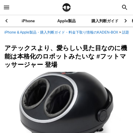
iPhone
Apple製品
購入判断ガイド
iPhone & Apple製品・購入判断ガイド・料金下取り情報のKADEN-BOX
>
話題の
アテックスより、愛らしい見た目なのに機
能は本格化のロボットみたいな #フットマ
ッサージャー 登場