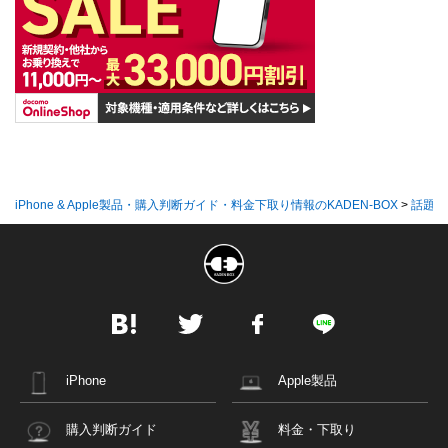
iPhone & Apple製品・購入判断ガイド・料金下取り情報のKADEN-BOX
>
話題の
iPhone
Apple製品
購入判断ガイド
料金・下取り