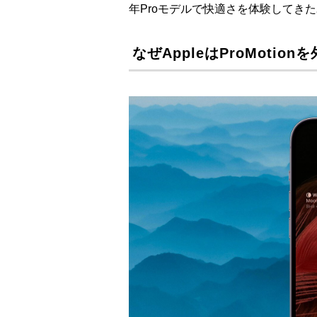
年Proモデルで快適さを体験してき
なぜAppleはProMotio