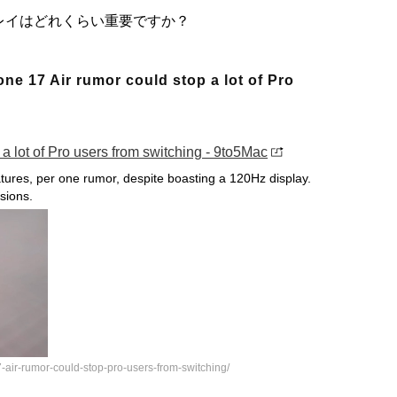
レイはどれくらい重要ですか？
e 17 Air rumor could stop a lot of Pro
 a lot of Pro users from switching - 9to5Mac
tures, per one rumor, despite boasting a 120Hz display.
sions.
ir-rumor-could-stop-pro-users-from-switching/