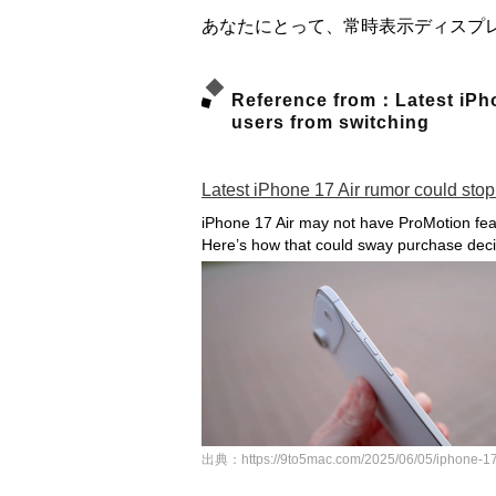
あなたにとって、常時表示ディスプ
Reference from：Latest iPhon
users from switching
Latest iPhone 17 Air rumor could stop
iPhone 17 Air may not have ProMotion fea
Here’s how that could sway purchase deci
出典：https://9to5mac.com/2025/06/05/iphone-17-a