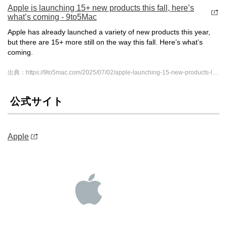
Apple is launching 15+ new products this fall, here’s
what’s coming - 9to5Mac
Apple has already launched a variety of new products this year,
but there are 15+ more still on the way this fall. Here’s what’s
coming.
出典：https://9to5mac.com/2025/07/02/apple-launching-15-new-products-later-this-year/
公式サイト
Apple