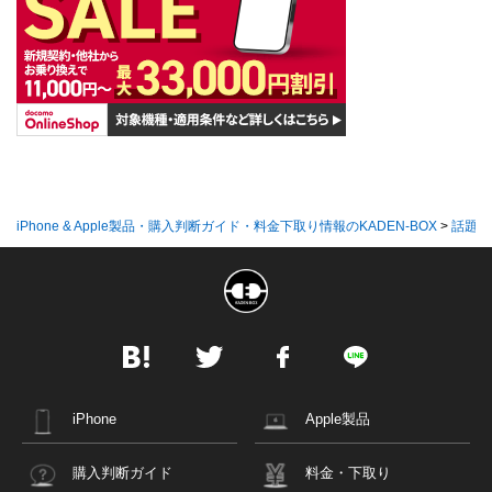
iPhone & Apple製品・購入判断ガイド・料金下取り情報のKADEN-BOX
>
話題の
iPhone
Apple製品
購入判断ガイド
料金・下取り