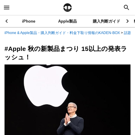
iPhone
Apple製品
購入判断ガイド
iPhone & Apple製品・購入判断ガイド・料金下取り情報のKADEN-BOX
>
話題の
#Apple 秋の新製品まつり 15以上の発表ラ
ッシュ！