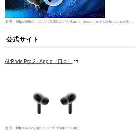
出典：https://9to5mac.com/2025/09/07/kuo-airpods-pro-3-set-to-launch-this-week/
公式サイト
AirPods Pro 2 - Apple（日本）
出典：https://www.apple.com/jp/airpods-pro/