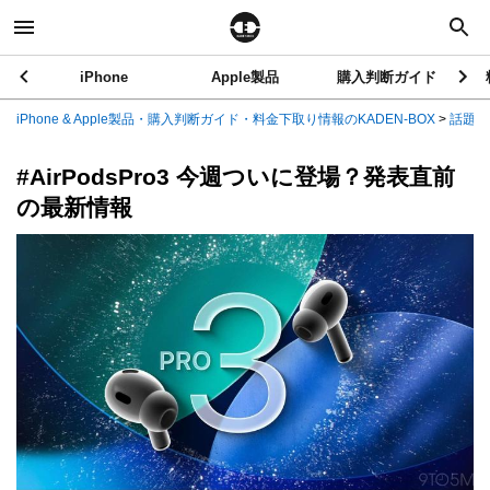
iPhone
Apple製品
購入判断ガイド
iPhone & Apple製品・購入判断ガイド・料金下取り情報のKADEN-BOX
>
話題の
#AirPodsPro3 今週ついに登場？発表直前
の最新情報