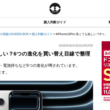
購入判断ガイド
り情報のKADEN-BOX
>
購入判断ガイド
>
#iPhone18Pro 高くても欲しい？6つ...
2026年06月30日
UPDATE
ても欲しい？6つの進化を買い替え目線で整理
・カメラ・電池持ちなど6つの進化が噂されています。
ます。