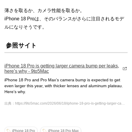
薄さを取るか、カメラ性能を取るか。
iPhone 18 Proは、そのバランスがさらに注目されるモデ
ルになりそうです。
参照サイト
iPhone 18 Pro is getting larger camera bump per leaks,
here’s why - 9to5Mac
iPhone 18 Pro and Pro Max’s camera bump is expected to get
even larger this year, with thicker lenses and aluminum plateau.
Here’s why.
出典：https://9to5mac.com/2026/06/18/iphone-18-pro-is-getting-larger-camera-bump-per-leaks-heres-why/
iPhone 18 Pro
iPhone 18 Pro Max