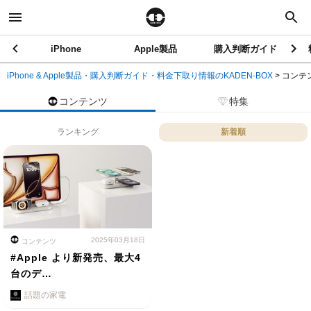
iPhone
Apple製品
購入判断ガイド
iPhone & Apple製品・購入判断ガイド・料金下取り情報のKADEN-BOX
>
コンテ
コンテンツ
特集
ランキング
新着順
2025年03月18日
コンテンツ
#Apple より新発売、最大4
台のデ…
話題の家電