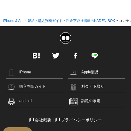
iPhone & Apple製品・購入判断ガイド・料金下取り情報のKADEN-BOX
>
コンテ
iPhone
Apple製品
購入判断ガイド
料金・下取り
android
話題の家電
会社概要
プライバシーポリシー