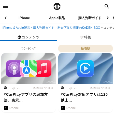
iPhone
Apple製品
購入判断ガイド
iPhone & Apple製品・購入判断ガイド・料金下取り情報のKADEN-BOX
>
コンテ
コンテンツ
特集
ランキング
新着順
2026年07月26日
2026年07月25日
コンテンツ
コンテンツ
#CarPlayアプリの追加方
#CarPlay対応アプリは120
法。表示…
以上…
iPhone
iPhone