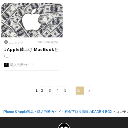
2026年07月05日
コンテンツ
#Apple値上げ MacBookと
i…
購入判断ガイド
1
2
3
4
5
次 ›
»
…
iPhone & Apple製品・購入判断ガイド・料金下取り情報のKADEN-BOX
>
コンテ