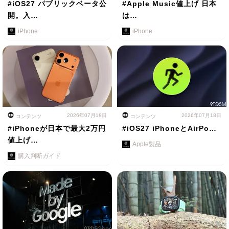
#iOS27 パブリックベータ公
#Apple Music値上げ 日本
開。入…
は…
iPhone
iPhone
2026年07月18日
2026年07月18日
コンテンツ
コンテンツ
#iPhoneが日本で最大2万円
#iOS27 iPhoneとAirPo…
値上げ…
Apple製品
購入判断ガイド