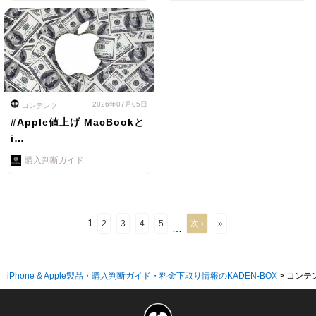
2026年07月05日
コンテンツ
#Apple値上げ MacBookと
i…
購入判断ガイド
1
2
3
4
5
次 ›
»
…
iPhone & Apple製品・購入判断ガイド・料金下取り情報のKADEN-BOX
>
コンテ