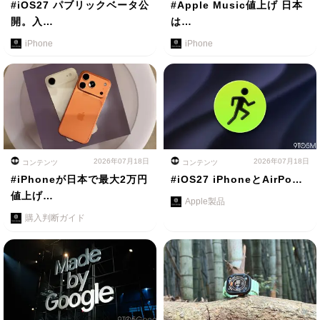
#iOS27 パブリックベータ公
#Apple Music値上げ 日本
開。入…
は…
iPhone
iPhone
2026年07月18日
2026年07月18日
コンテンツ
コンテンツ
#iPhoneが日本で最大2万円
#iOS27 iPhoneとAirPo…
値上げ…
Apple製品
購入判断ガイド