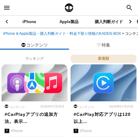
iPhone
Apple製品
購入判断ガイド
iPhone & Apple製品・購入判断ガイド・料金下取り情報のKADEN-BOX
>
コンテ
コンテンツ
特集
ランキング
新着順
2026年07月26日
2026年07月25日
コンテンツ
コンテンツ
#CarPlayアプリの追加方
#CarPlay対応アプリは120
法。表示…
以上…
iPhone
iPhone