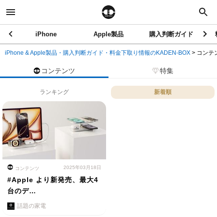
iPhone
Apple製品
購入判断ガイド
iPhone & Apple製品・購入判断ガイド・料金下取り情報のKADEN-BOX
>
コンテ
コンテンツ
特集
ランキング
新着順
2025年03月18日
コンテンツ
#Apple より新発売、最大4
台のデ…
話題の家電