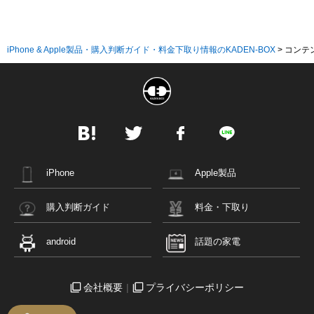
iPhone & Apple製品・購入判断ガイド・料金下取り情報のKADEN-BOX
>
コンテ
iPhone
Apple製品
購入判断ガイド
料金・下取り
android
話題の家電
会社概要
プライバシーポリシー