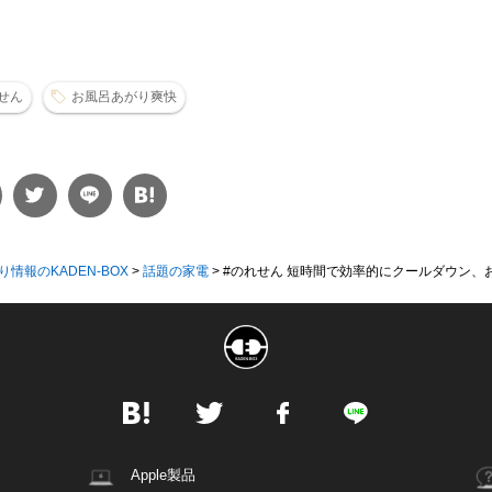
せん
お風呂あがり爽快
り情報のKADEN-BOX
>
話題の家電
>
#のれせん 短時間で効率的にクールダウン、お風
Apple製品