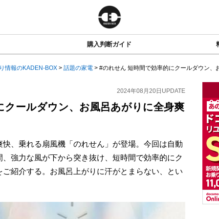
購入判断ガイド
り情報のKADEN-BOX
>
話題の家電
>
#のれせん 短時間で効率的にクールダウン、お風
2024年08月20日
UPDATE
的にクールダウン、お風呂あがりに全身爽
爽快、乗れる扇風機「のれせん」が登場。今回は自動
間、強力な風が下から突き抜け、短時間で効率的にク
をご紹介する。お風呂上がりに汗がとまらない、とい