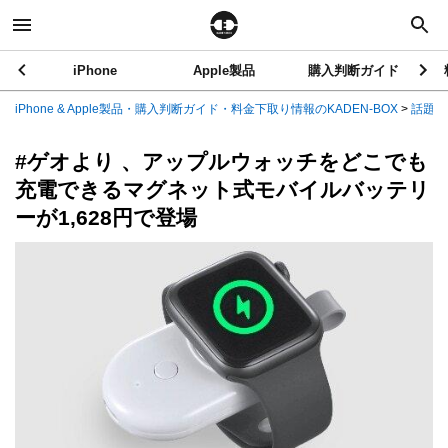
iPhone
Apple製品
購入判断ガイド
iPhone & Apple製品・購入判断ガイド・料金下取り情報のKADEN-BOX
>
話題の
#ゲオより 、アップルウォッチをどこでも
充電できるマグネット式モバイルバッテリ
ーが1,628円で登場