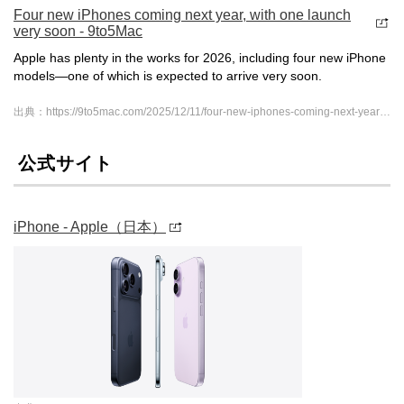
Four new iPhones coming next year, with one launch
very soon - 9to5Mac
Apple has plenty in the works for 2026, including four new iPhone
models—one of which is expected to arrive very soon.
出典：https://9to5mac.com/2025/12/11/four-new-iphones-coming-next-year-with-one-launch-very-soon/
公式サイト
iPhone - Apple（日本）