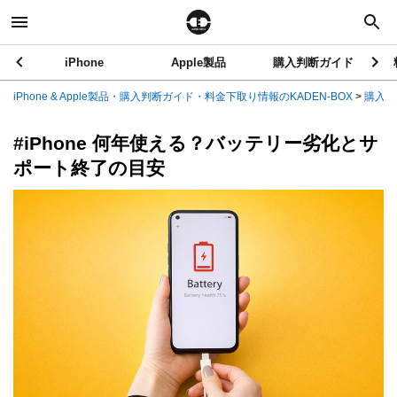
iPhone
Apple製品
購入判断ガイド
iPhone & Apple製品・購入判断ガイド・料金下取り情報のKADEN-BOX
>
購入判
#iPhone 何年使える？バッテリー劣化とサ
ポート終了の目安