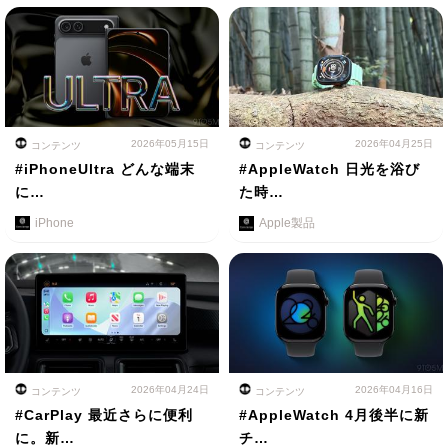
2026年05月15日
2026年04月25日
コンテンツ
コンテンツ
#iPhoneUltra どんな端末
#AppleWatch 日光を浴び
に…
た時…
iPhone
Apple製品
2026年04月24日
2026年04月16日
コンテンツ
コンテンツ
#CarPlay 最近さらに便利
#AppleWatch 4月後半に新
に。新…
チ…