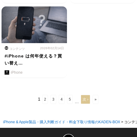
2026年02月14日
コンテンツ
#iPhone は何年使える？買
い替え…
iPhone
1
2
3
4
5
次 ›
»
…
iPhone & Apple製品・購入判断ガイド・料金下取り情報のKADEN-BOX
>
コンテ