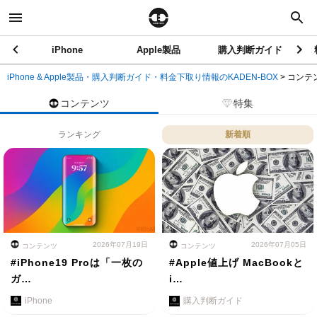
iPhone
Apple製品
購入判断ガイド
iPhone & Apple製品・購入判断ガイド・料金下取り情報のKADEN-BOX
>
コンテ
コンテンツ
特集
ランキング
新着順
2026年07月19日
2026年07月05日
コンテンツ
コンテンツ
#iPhone19 Proは「一枚の
#Apple値上げ MacBookと
ガ…
i…
iPhone
購入判断ガイド