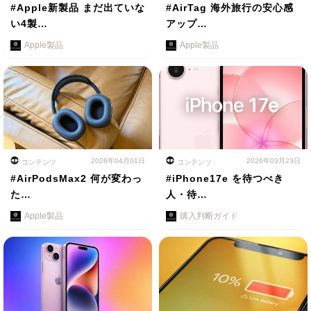
#Apple新製品 まだ出ていな
#AirTag 海外旅行の安心感
い4製…
アップ…
Apple製品
Apple製品
2026年04月01日
2026年03月23日
コンテンツ
コンテンツ
#AirPodsMax2 何が変わっ
#iPhone17e を待つべき
た…
人・待…
Apple製品
購入判断ガイド