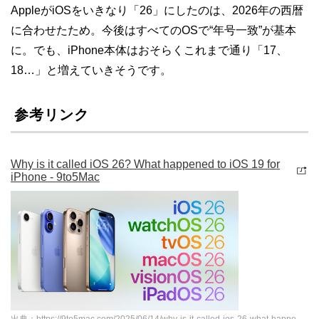
AppleがiOSをいきなり「26」にしたのは、2026年の西暦
に合わせたため。今後はすべてのOSで“年号一致”が基本
に。でも、iPhone本体はおそらくこれまで通り「17、
18…」と増えていきそうです。
参考リンク
Why is it called iOS 26? What happened to iOS 19 for
iPhone - 9to5Mac
出典：https://9to5mac.com/2025/06/14/why-is-it-called-ios-26-what-happened-to-ios-19-for-iphone/