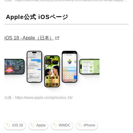
Apple公式 iOSページ
iOS 18 - Apple（日本）
出典：https://www.apple.com/jp/ios/ios-18/
iOS 26
Apple
WWDC
iPhone