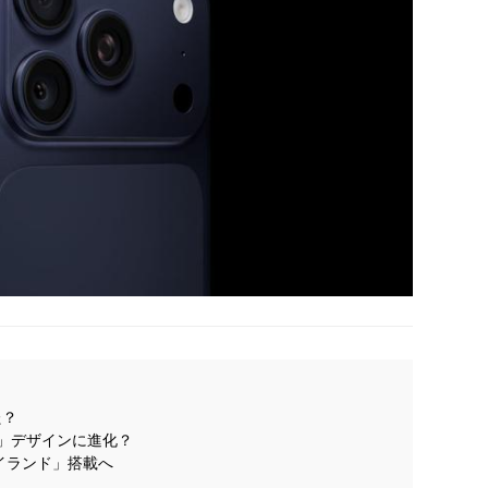
た？
ある」デザインに進化？
アイランド」搭載へ