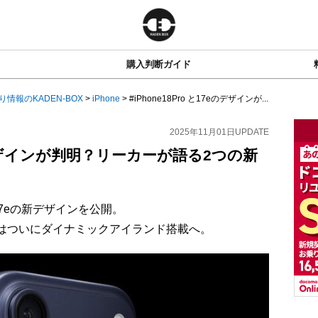
購入判断ガイド
り情報のKADEN-BOX
>
iPhone
>
#iPhone18Pro と17eのデザインが...
2025年11月01日
UPDATE
7eのデザインが判明？リーカーが語る2つの新
ne 17eの新デザインを公開。
7eはついにダイナミックアイランド搭載へ。