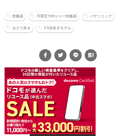
炊飯器
可変圧力IHジャー炊飯器
パナソニック
おどり炊き
5.5合炊きモデル