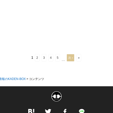
1
2
3
4
5
次 ›
»
…
情報のKADEN-BOX
>
コンテンツ