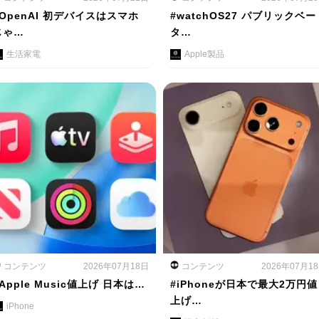
#OpenAI 初デバイスはスマホ
#watchOS27 パブリックベー
じゃ…
タ…
生活家電
Apple製品
コンテンツ
2026年07月18日
コンテンツ
2026年07月1
Apple Music値上げ 日本は…
#iPhoneが日本で最大2万円値
上げ…
iPhone