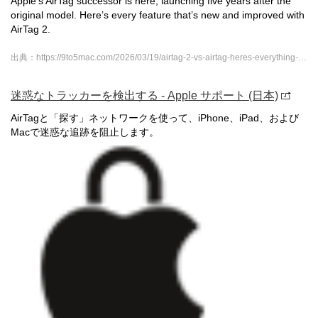
Apple’s AirTag successor is here, launching five years after the
original model. Here’s every feature that’s new and improved with
AirTag 2.
出典：https://9to5mac.com/2026/03/19/airtag-2-vs-airtag-heres-everything-new/?utm_source=chatgpt.com
迷惑なトラッカーを検出する - Apple サポート (日本)
AirTagと「探す」ネットワークを使って、iPhone、iPad、および
Macで迷惑な追跡を阻止します。