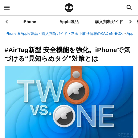
iPhone
Apple製品
購入判断ガイド
iPhone & Apple製品・購入判断ガイド・料金下取り情報のKADEN-BOX
>
Appl
#AirTag新型 安全機能を強化。iPhoneで気
づける“見知らぬタグ”対策とは