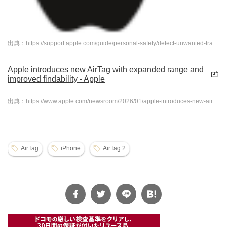
出典：https://support.apple.com/guide/personal-safety/detect-unwanted-trackers-ips139b15fd9/web
Apple introduces new AirTag with expanded range and
improved findability - Apple
出典：https://www.apple.com/newsroom/2026/01/apple-introduces-new-airtag-with-expanded-range-and-improved-findability/
AirTag
iPhone
AirTag 2