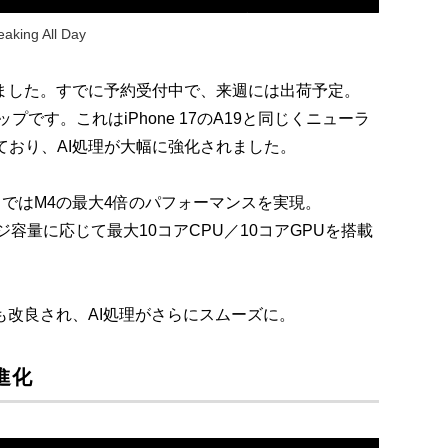
aking All Day
oを発表しました。すでに予約受付中で、来週には出荷予定。
です。これはiPhone 17のA19と同じくニューラ
ており、AI処理が大幅に強化されました。
スクではM4の最大4倍のパフォーマンスを実現。
ジ容量に応じて最大10コアCPU／10コアGPUを搭載
も改良され、AI処理がさらにスムーズに。
進化