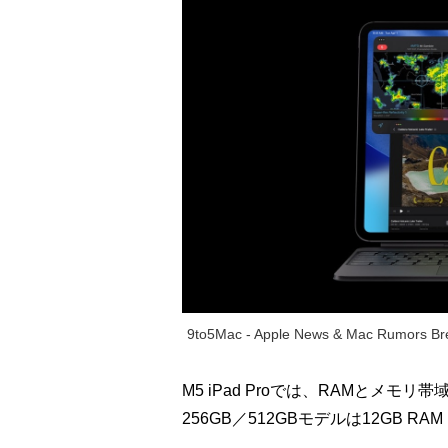
9to5Mac - Apple News & Mac Rumors Bre
M5 iPad Proでは、RAMとメ
256GB／512GBモデルは12GB R