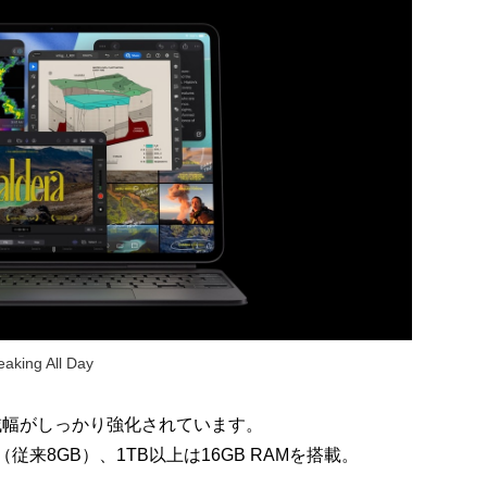
aking All Day
モリ帯域幅がしっかり強化されています。
AM（従来8GB）、1TB以上は16GB RAMを搭載。