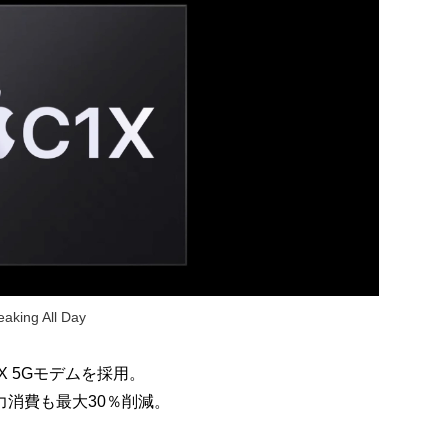
aking All Day
C1X 5Gモデムを採用。
力消費も最大30％削減。