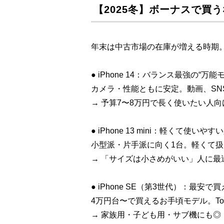
【2025冬】ボーナスで買
年末は中古市場の在庫が増える時期
● iPhone 14：バランス最強の“万能
カメラ・性能ともに安定。動画、SN
→ 予算7〜8万円で長く使いたい人向
● iPhone 13 mini：軽くて使い
小型派・片手派に向く1台。軽くて扱
→ 「サイズは小さめがいい」人に最
● iPhone SE（第3世代）：最安
4万円台〜で買えるお手頃モデル。Tou
→ 家族用・子ども用・サブ機にも◎