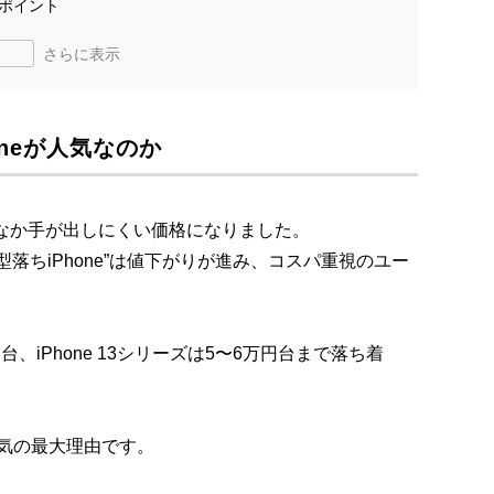
ポイント
さらに表示
neが人気なのか
なかなか手が出しにくい価格になりました。
落ちiPhone”は値下がりが進み、コスパ重視のユー
円台、iPhone 13シリーズは5〜6万円台まで落ち着
気の最大理由です。