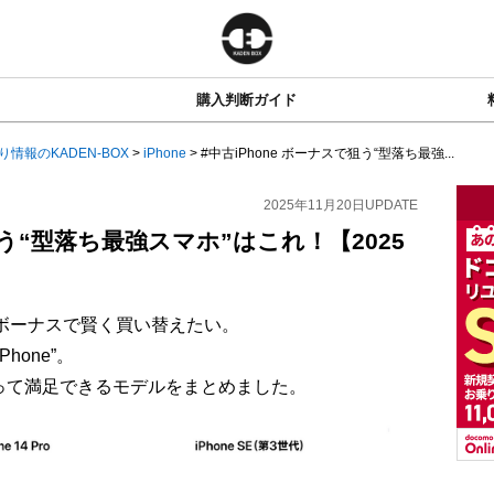
購入判断ガイド
り情報のKADEN-BOX
>
iPhone
>
#中古iPhone ボーナスで狙う“型落ち最強...
2025年11月20日
UPDATE
狙う“型落ち最強スマホ”はこれ！【2025
末ボーナスで賢く買い替えたい。
hone”。
って満足できるモデルをまとめました。