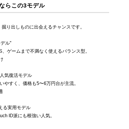
うならこの3モデル
。掘り出しものに出会えるチャンスです。
モデル”
S、ゲームまで不満なく使えるバランス型。
け
やすい人気復活モデル
いやすく、価格も5〜6万円台が主流。
適
で買える実用モデル
ch ID派にも根強い人気。