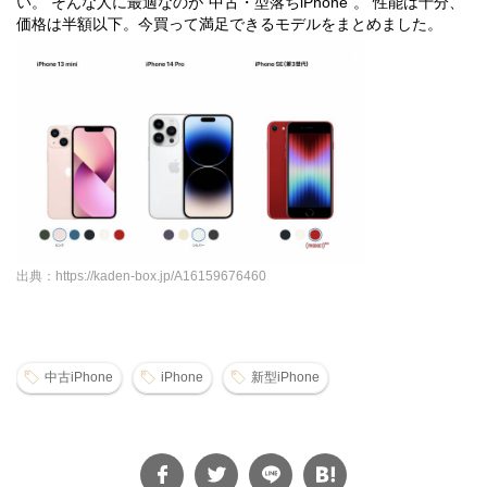
い。 そんな人に最適なのが“中古・型落ちiPhone”。 性能は十分、
価格は半額以下。今買って満足できるモデルをまとめました。
出典：https://kaden-box.jp/A16159676460
中古iPhone
iPhone
新型iPhone