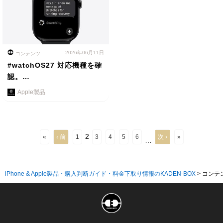
2026年06月11日
コンテンツ
#watchOS27 対応機種を確
認。…
Apple製品
2
«
‹ 前
1
3
4
5
6
次 ›
»
…
iPhone & Apple製品・購入判断ガイド・料金下取り情報のKADEN-BOX
>
コンテ