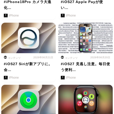
#iPhone18Pro カメラ大進
#iOS27 Apple Payが使
化…
い…
iPhone
iPhone
2026年06月21日
2026年06月20日
コンテンツ
コンテンツ
#iOS27 Siriが新アプリに。
#iOS27 見逃し注意。毎日使
会…
う便利…
iPhone
iPhone